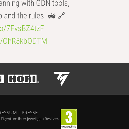
anning with GDN tools,
b and the rules. 🚜 🔗
.co/7FvsBZ4tzF
.co/OhR5kbODTM
RESSUM
|
PRESSE
igentum ihrer jeweiligen Besitzer.