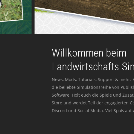
Willkommen beim
Landwirtschafts-Si
News, Mods, Tutorials, Support & mehr: 
die beliebte Simulationsreihe von Publi
Software. Holt euch die Spiele und Zusat
Store und werdet Teil der engagierten 
Discord und Social Media. Viel Spaß auf v