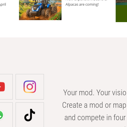
pril
Alpacas are coming!
Your mod. Your visio
Create a mod or map 
and compete in four 