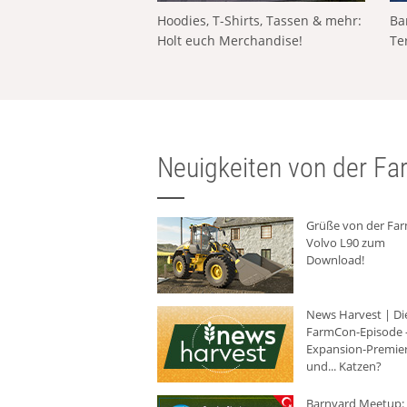
Hoodies, T-Shirts, Tassen & mehr:
Ba
Holt euch Merchandise!
Te
Neuigkeiten von der Far
Grüße von der Fa
Volvo L90 zum
Download!
News Harvest | Di
FarmCon-Episode -
Expansion-Premie
und... Katzen?
Barnyard Meetup: