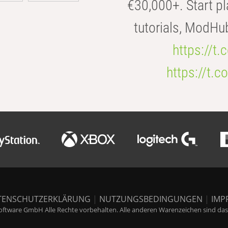
€30,000+. Start pl
tutorials, ModHu
https://t
https://t
TENSCHUTZERKLÄRUNG
|
NUTZUNGSBEDINGUNGEN
|
IMP
ftware GmbH Alle Rechte vorbehalten. Alle anderen Warenzeichen sind das E