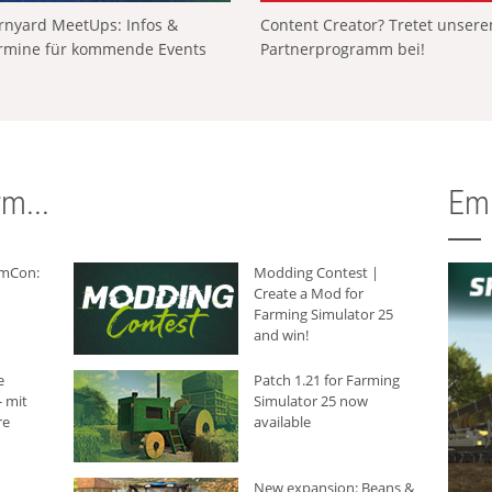
rnyard MeetUps: Infos &
Content Creator? Tretet unser
rmine für kommende Events
Partnerprogramm bei!
m...
Em
rmCon:
Modding Contest |
Create a Mod for
Farming Simulator 25
and win!
e
Patch 1.21 for Farming
 mit
Simulator 25 now
re
available
New expansion: Beans &