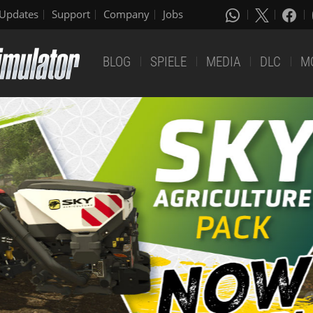
Updates
Support
Company
Jobs
BLOG
SPIELE
MEDIA
DLC
M