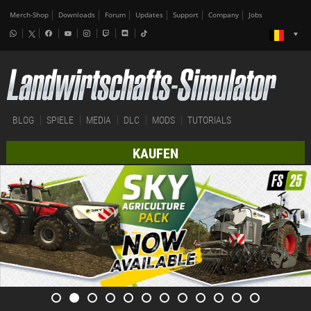
Merch-Shop
Downloads
Forum
Updates
Support
Company
Jobs
BLOG
SPIELE
MEDIA
DLC
MODS
TUTORIALS
KAUFEN