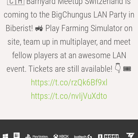
🇨🇭 Barnyard Meetup Switzerland is
coming to the BigChungus LAN Party in
Biberist! 🚜 Play Farming Simulator on
site, team up in multiplayer, and meet
fellow players at an awesome LAN
event. Tickets are still available! 👇 🎟️
https://t.co/rzQk6Bf9xl
https://t.co/nvIjVuXdto