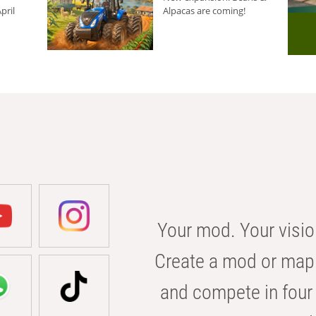
pril
Alpacas are coming!
Your mod. Your visio
Create a mod or map 
and compete in four 