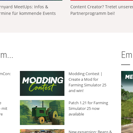
rnyard MeetUps: Infos &
Content Creator? Tretet unser
rmine für kommende Events
Partnerprogramm bei!
m...
Em
rmCon:
Modding Contest |
Create a Mod for
Farming Simulator 25
and win!
e
Patch 1.21 for Farming
 mit
Simulator 25 now
re
available
New expansion: Beans &