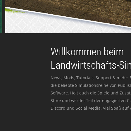
Willkommen beim
Landwirtschafts-Si
News, Mods, Tutorials, Support & mehr: 
die beliebte Simulationsreihe von Publi
Software. Holt euch die Spiele und Zusat
Store und werdet Teil der engagierten 
Discord und Social Media. Viel Spaß auf v