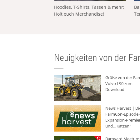
Hoodies, T-Shirts, Tassen & mehr:
Ba
Holt euch Merchandise!
Te
Neuigkeiten von der Far
Grüße von der Fa
Volvo L90 zum
Download!
News Harvest | Di
FarmCon-Episode -
Expansion-Premie
und... Katzen?
Barnyard Meetup: