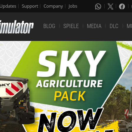
Updates
Support
Company
Jobs
BLOG
SPIELE
MEDIA
DLC
M