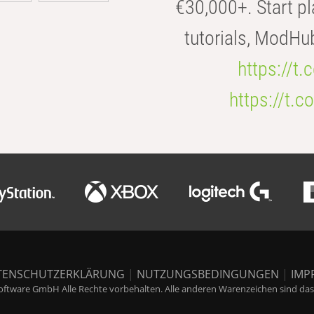
€30,000+. Start pl
tutorials, ModHu
https://t
https://t
TENSCHUTZERKLÄRUNG
|
NUTZUNGSBEDINGUNGEN
|
IMP
ftware GmbH Alle Rechte vorbehalten. Alle anderen Warenzeichen sind das E