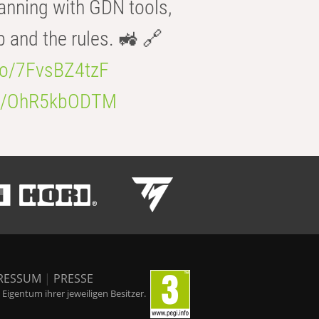
anning with GDN tools,
b and the rules. 🚜 🔗
.co/7FvsBZ4tzF
.co/OhR5kbODTM
RESSUM
|
PRESSE
igentum ihrer jeweiligen Besitzer.