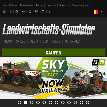
Merch-Shop
Downloads
Forum
Updates
Support
Company
Jobs
BLOG
SPIELE
MEDIA
DLC
MODS
TUTORIALS
KAUFEN