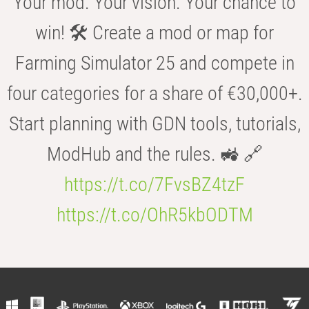
Your mod. Your vision. Your chance to
win! 🛠️ Create a mod or map for
Farming Simulator 25 and compete in
four categories for a share of €30,000+.
Start planning with GDN tools, tutorials,
ModHub and the rules. 🚜 🔗
https://t.co/7FvsBZ4tzF
https://t.co/OhR5kbODTM