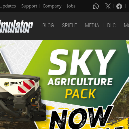
Updates
Support
Company
Jobs
BLOG
SPIELE
MEDIA
DLC
M