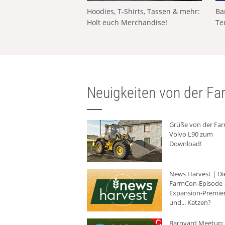
Hoodies, T-Shirts, Tassen & mehr:
Ba
Holt euch Merchandise!
Te
Neuigkeiten von der Far
Grüße von der Fa
Volvo L90 zum
Download!
News Harvest | Di
FarmCon-Episode -
Expansion-Premie
und... Katzen?
Barnyard Meetup: