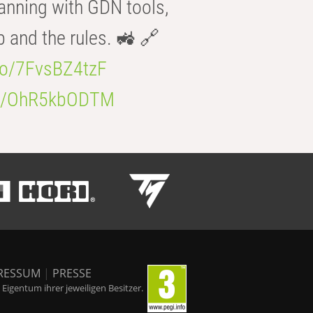
anning with GDN tools,
b and the rules. 🚜 🔗
.co/7FvsBZ4tzF
.co/OhR5kbODTM
RESSUM
|
PRESSE
igentum ihrer jeweiligen Besitzer.