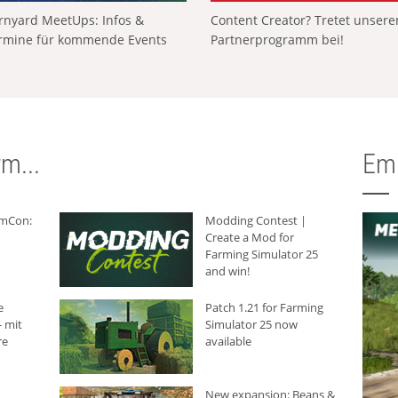
rnyard MeetUps: Infos &
Content Creator? Tretet unser
rmine für kommende Events
Partnerprogramm bei!
m...
Em
rmCon:
Modding Contest |
Create a Mod for
Farming Simulator 25
and win!
e
Patch 1.21 for Farming
 mit
Simulator 25 now
re
available
New expansion: Beans &