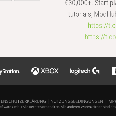
€30,000+. Start pl
tutorials, ModHu
https://t
https://t
TENSCHUTZERKLÄRUNG
|
NUTZUNGSBEDINGUNGEN
|
IMP
ftware GmbH Alle Rechte vorbehalten. Alle anderen Warenzeichen sind das E