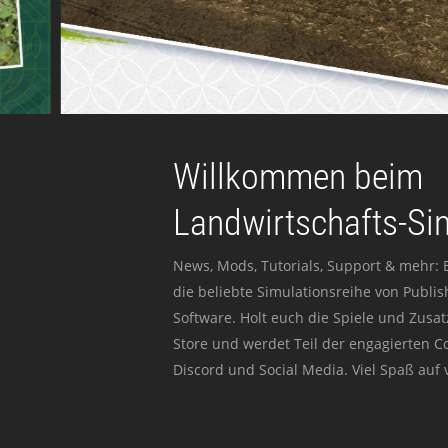
Willkommen beim
Landwirtschafts-Si
News, Mods, Tutorials, Support & mehr: 
die beliebte Simulationsreihe von Publi
Software. Holt euch die Spiele und Zusat
Store und werdet Teil der engagierten 
Discord und Social Media. Viel Spaß auf v