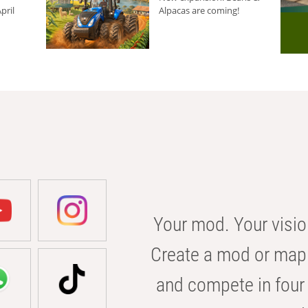
pril
Alpacas are coming!
Your mod. Your visio
Create a mod or map 
and compete in four 