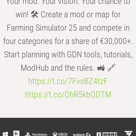
Your mod. Your vision. Your chance to
win! 🛠️ Create a mod or map for
Farming Simulator 25 and compete in
four categories for a share of €30,000+.
Start planning with GDN tools, tutorials,
ModHub and the rules. 🚜 🔗
https://t.co/7FvsBZ4tzF
https://t.co/OhR5kbODTM