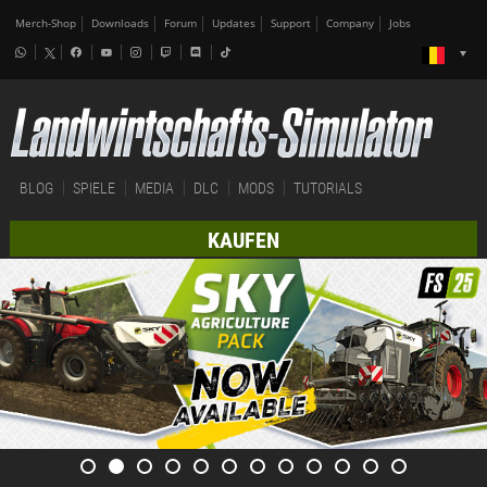
Merch-Shop
Downloads
Forum
Updates
Support
Company
Jobs
BLOG
SPIELE
MEDIA
DLC
MODS
TUTORIALS
KAUFEN