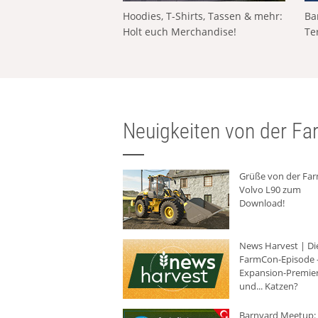
Hoodies, T-Shirts, Tassen & mehr:
Ba
Holt euch Merchandise!
Te
Neuigkeiten von der Far
Grüße von der Fa
Volvo L90 zum
Download!
News Harvest | Di
FarmCon-Episode -
Expansion-Premie
und... Katzen?
Barnyard Meetup: