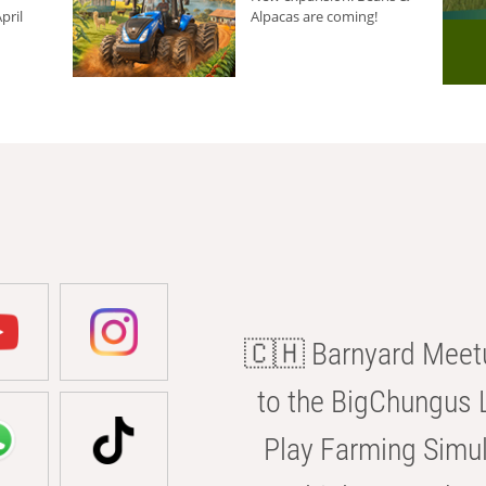
pril
Alpacas are coming!
🇨🇭 Barnyard Meetu
to the BigChungus L
Play Farming Simul