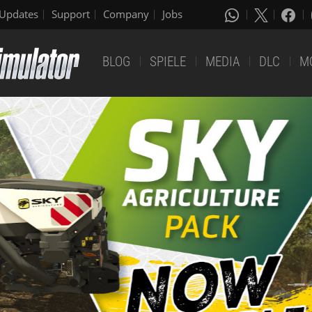
Updates
Support
Company
Jobs
BLOG
SPIELE
MEDIA
DLC
M