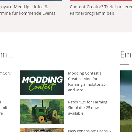
rnyard MeetUps: Infos &
Content Creator? Tretet unser
rmine für kommende Events
Partnerprogramm bei!
m...
Em
rmCon:
Modding Contest |
Create a Mod for
Farming Simulator 25
and win!
e
Patch 1.21 for Farming
 mit
Simulator 25 now
re
available
New expansion: Beans &