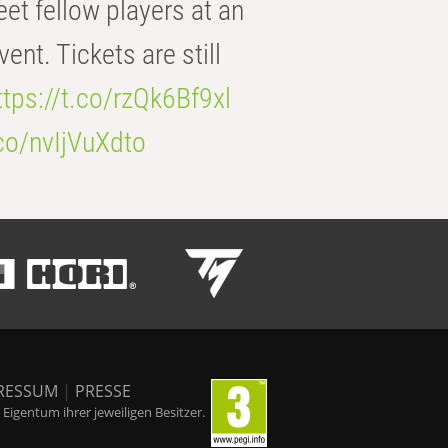
eet fellow players at an
t. Tickets are still
ttps://t.co/rzQk6Bf9xl
.co/nvIjVuXdto
RESSUM
|
PRESSE
igentum ihrer jeweiligen Besitzer.