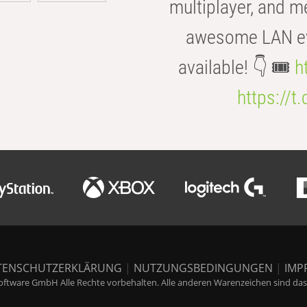
multiplayer, and m
awesome LAN even
available! 👇 🎟️
h
https://t
TENSCHUTZERKLÄRUNG
|
NUTZUNGSBEDINGUNGEN
|
IMP
ftware GmbH Alle Rechte vorbehalten. Alle anderen Warenzeichen sind das E