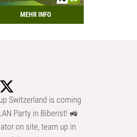
MEHR INFO
p Switzerland is coming
AN Party in Biberist! 🚜
ator on site, team up in