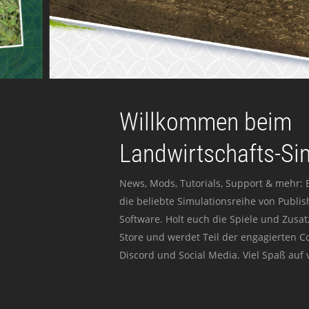
Willkommen beim
Landwirtschafts-Si
News, Mods, Tutorials, Support & mehr: 
die beliebte Simulationsreihe von Publi
Software. Holt euch die Spiele und Zusat
Store und werdet Teil der engagierten 
Discord und Social Media. Viel Spaß auf v