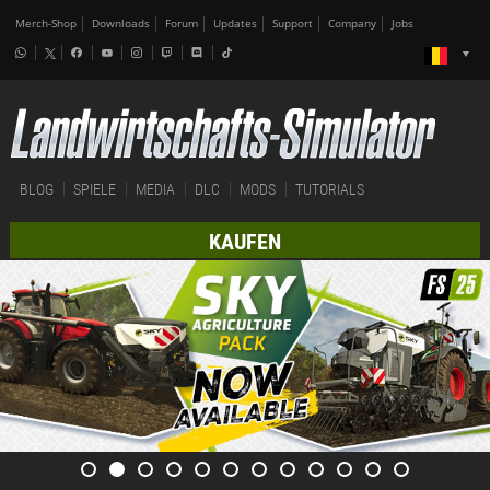
Merch-Shop
Downloads
Forum
Updates
Support
Company
Jobs
BLOG
SPIELE
MEDIA
DLC
MODS
TUTORIALS
KAUFEN