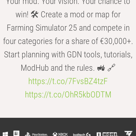
Your mod. Your vision. Your chance to
win! 🛠️ Create a mod or map for
Farming Simulator 25 and compete in
four categories for a share of €30,000+.
Start planning with GDN tools, tutorials,
ModHub and the rules. 🚜 🔗
https://t.co/7FvsBZ4tzF
https://t.co/OhR5kbODTM