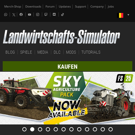
Merch-Shop
Downloads
Forum
Updates
Support
Company
Jobs
BLOG
SPIELE
MEDIA
DLC
MODS
TUTORIALS
KAUFEN