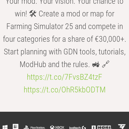
Your mod. Your vision. Your chance to
win! 🛠️ Create a mod or map for
Farming Simulator 25 and compete in
four categories for a share of €30,000+.
Start planning with GDN tools, tutorials,
ModHub and the rules. 🚜 🔗
https://t.co/7FvsBZ4tzF
https://t.co/OhR5kbODTM