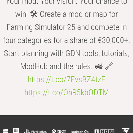
Your mod. Your vision. Your chance to
win! 🛠️ Create a mod or map for
Farming Simulator 25 and compete in
four categories for a share of €30,000+.
Start planning with GDN tools, tutorials,
ModHub and the rules. 🚜 🔗
https://t.co/7FvsBZ4tzF
https://t.co/OhR5kbODTM