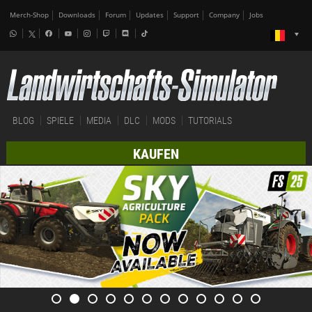
Merch-Shop
Downloads
Forum
Updates
Support
Company
Jobs
BLOG
SPIELE
MEDIA
DLC
MODS
TUTORIALS
KAUFEN