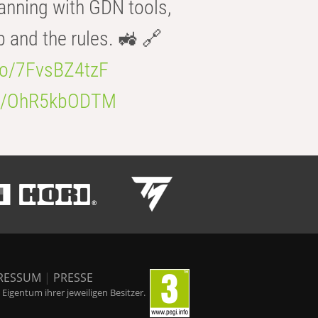
anning with GDN tools,
b and the rules. 🚜 🔗
.co/7FvsBZ4tzF
.co/OhR5kbODTM
RESSUM
|
PRESSE
igentum ihrer jeweiligen Besitzer.