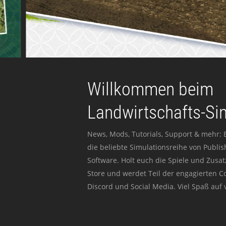
Willkommen beim
Landwirtschafts-Si
News, Mods, Tutorials, Support & mehr: 
die beliebte Simulationsreihe von Publi
Software. Holt euch die Spiele und Zusat
Store und werdet Teil der engagierten 
Discord und Social Media. Viel Spaß auf v