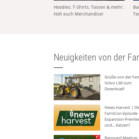
Hoodies, T-Shirts, Tassen & mehr:
Ba
Holt euch Merchandise!
Te
Neuigkeiten von der Far
Grüße von der Fa
Volvo L90 zum
Download!
News Harvest | Di
FarmCon-Episode -
Expansion-Premie
und... Katzen?
Barnyard Meetup: