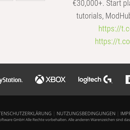
€30,000+. Start pl
tutorials, ModHu
https://t
https://t
TENSCHUTZERKLÄRUNG
|
NUTZUNGSBEDINGUNGEN
|
IMP
ftware GmbH Alle Rechte vorbehalten. Alle anderen Warenzeichen sind das E