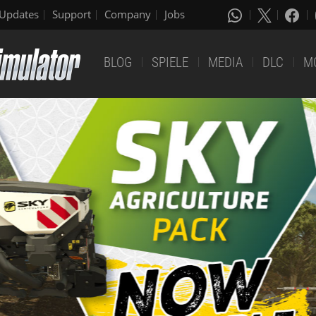
Updates
Support
Company
Jobs
BLOG
SPIELE
MEDIA
DLC
M