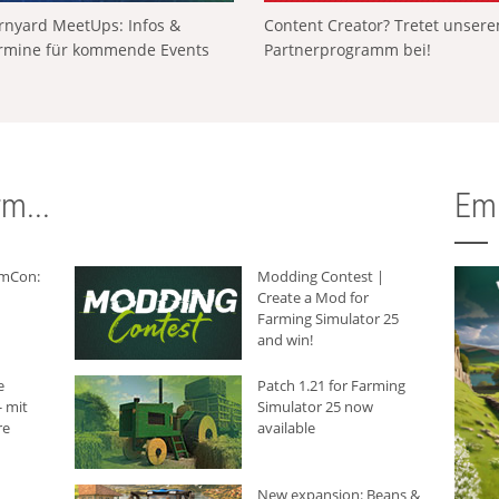
rnyard MeetUps: Infos &
Content Creator? Tretet unser
rmine für kommende Events
Partnerprogramm bei!
m...
Em
rmCon:
Modding Contest |
Create a Mod for
Farming Simulator 25
and win!
e
Patch 1.21 for Farming
 mit
Simulator 25 now
re
available
New expansion: Beans &