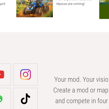
pril
Alpacas are coming!
Your mod. Your visio
Create a mod or map 
and compete in four 