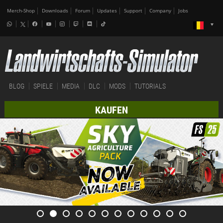
Merch-Shop
Downloads
Forum
Updates
Support
Company
Jobs
BLOG
SPIELE
MEDIA
DLC
MODS
TUTORIALS
KAUFEN