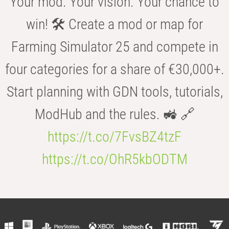
Your mod. Your vision. Your chance to
win! 🛠️ Create a mod or map for
Farming Simulator 25 and compete in
four categories for a share of €30,000+.
Start planning with GDN tools, tutorials,
ModHub and the rules. 🚜 🔗
https://t.co/7FvsBZ4tzF
https://t.co/OhR5kbODTM