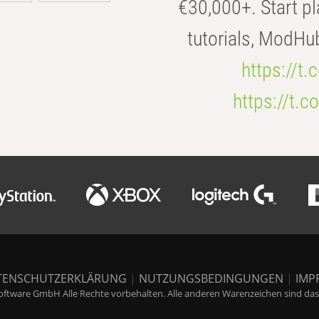
€30,000+. Start pl
tutorials, ModHu
https://t
https://t
TENSCHUTZERKLÄRUNG
|
NUTZUNGSBEDINGUNGEN
|
IMP
ftware GmbH Alle Rechte vorbehalten. Alle anderen Warenzeichen sind das E