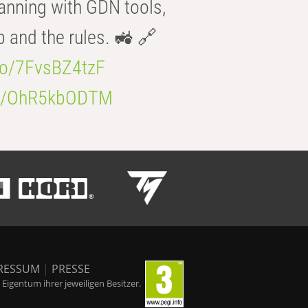
anning with GDN tools,
b and the rules. 🚜 🔗
.co/7FvsBZ4tzF
.co/OhR5kbODTM
RESSUM
|
PRESSE
igentum ihrer jeweiligen Besitzer.