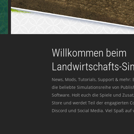
Willkommen beim
Landwirtschafts-Si
News, Mods, Tutorials, Support & mehr: 
die beliebte Simulationsreihe von Publi
Software. Holt euch die Spiele und Zusat
Store und werdet Teil der engagierten 
Discord und Social Media. Viel Spaß auf v