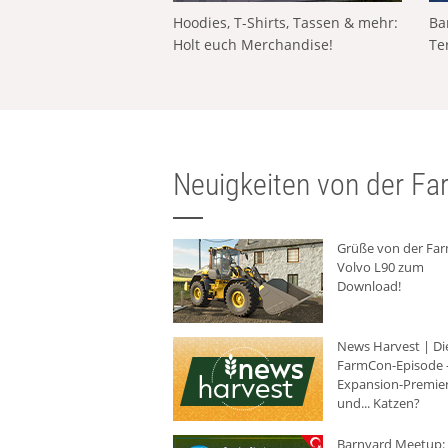
Hoodies, T-Shirts, Tassen & mehr:
Ba
Holt euch Merchandise!
Te
Neuigkeiten von der Far
Grüße von der Fa
Volvo L90 zum
Download!
News Harvest | Di
FarmCon-Episode -
Expansion-Premie
und... Katzen?
Barnyard Meetup: