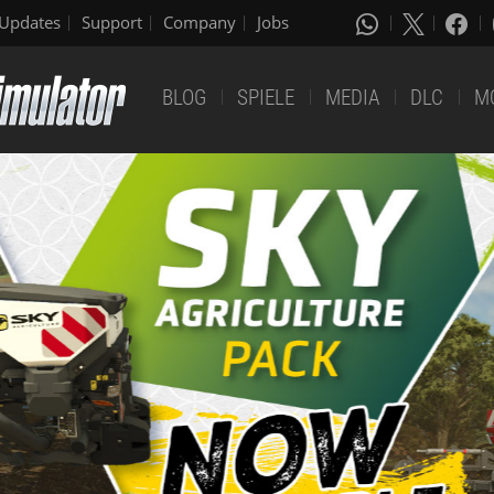
Updates
Support
Company
Jobs
BLOG
SPIELE
MEDIA
DLC
M