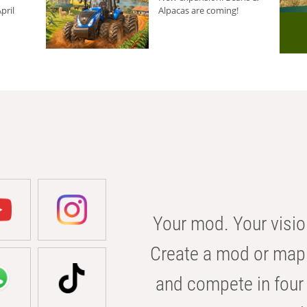
pril
Alpacas are coming!
Your mod. Your visio
Create a mod or map 
and compete in four 