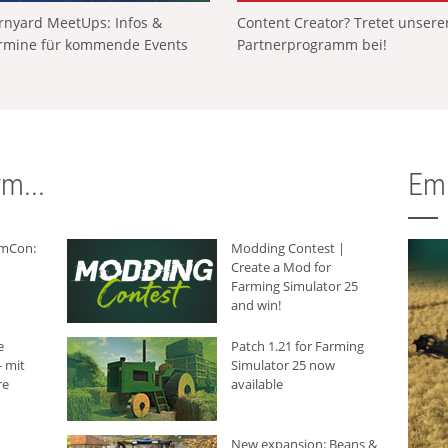
rnyard MeetUps: Infos &
Content Creator? Tretet unser
rmine für kommende Events
Partnerprogramm bei!
m...
Em
rmCon:
Modding Contest |
Create a Mod for
Farming Simulator 25
and win!
e
Patch 1.21 for Farming
 mit
Simulator 25 now
re
available
New expansion: Beans &