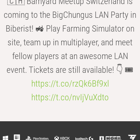
🇨🇭 Barnyard Meetup Switzerland is
coming to the BigChungus LAN Party in
Biberist! 🚜 Play Farming Simulator on
site, team up in multiplayer, and meet
fellow players at an awesome LAN
event. Tickets are still available! 👇 🎟️
https://t.co/rzQk6Bf9xl
https://t.co/nvIjVuXdto