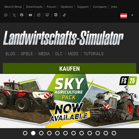
Merch-Shop
Downloads
Forum
Updates
Support
Company
Jobs
BLOG
SPIELE
MEDIA
DLC
MODS
TUTORIALS
KAUFEN