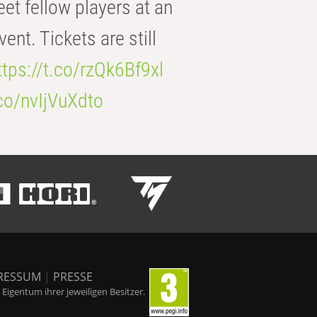
eet fellow players at an
t. Tickets are still
ttps://t.co/rzQk6Bf9xl
.co/nvIjVuXdto
RESSUM
|
PRESSE
igentum ihrer jeweiligen Besitzer.