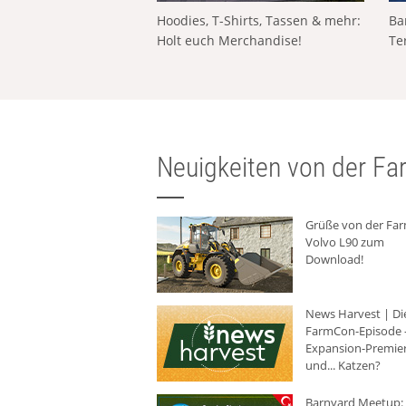
Hoodies, T-Shirts, Tassen & mehr:
Ba
Holt euch Merchandise!
Te
Neuigkeiten von der Far
Grüße von der Fa
Volvo L90 zum
Download!
News Harvest | Di
FarmCon-Episode -
Expansion-Premie
und... Katzen?
Barnyard Meetup: