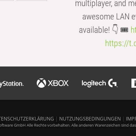
multiplayer, and m
awesome LAN even
available! 👇 🎟️
h
https://t
TENSCHUTZERKLÄRUNG
|
NUTZUNGSBEDINGUNGEN
|
IMP
ftware GmbH Alle Rechte vorbehalten. Alle anderen Warenzeichen sind das E