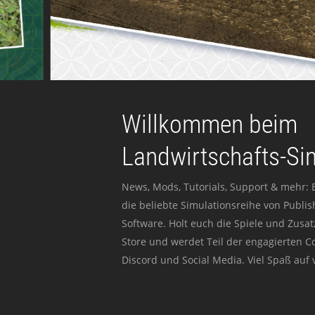
Willkommen beim
Landwirtschafts-Si
News, Mods, Tutorials, Support & mehr: 
die beliebte Simulationsreihe von Publi
Software. Holt euch die Spiele und Zusat
Store und werdet Teil der engagierten 
Discord und Social Media. Viel Spaß auf v