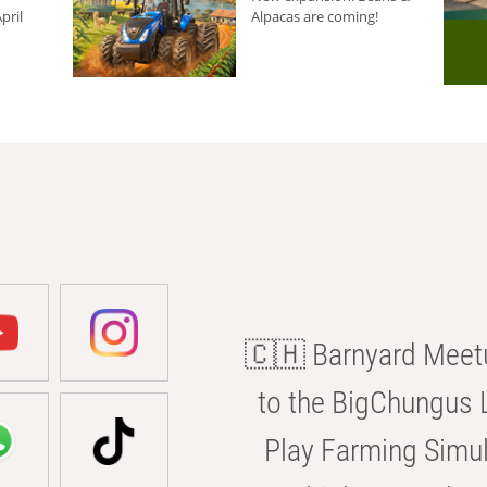
pril
Alpacas are coming!
🇨🇭 Barnyard Meetu
to the BigChungus L
Play Farming Simul