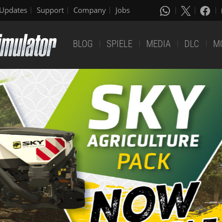
Updates
Support
Company
Jobs
BLOG
SPIELE
MEDIA
DLC
M