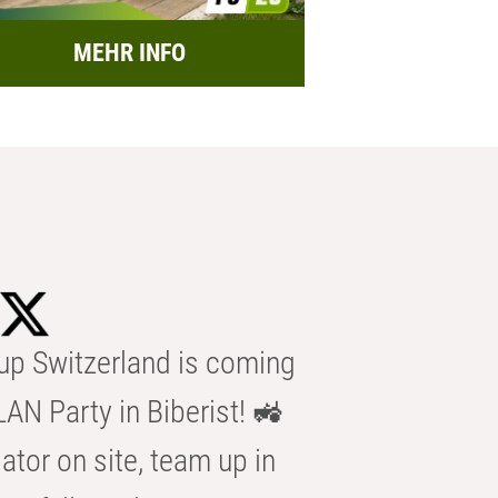
MEHR INFO
p Switzerland is coming
AN Party in Biberist! 🚜
ator on site, team up in