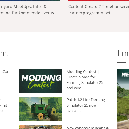
rnyard MeetUps: Infos &
Content Creator? Tretet unser
rmine für kommende Events
Partnerprogramm bei!
m...
Em
rmCon:
Modding Contest |
Create a Mod for
Farming Simulator 25
and win!
e
Patch 1.21 for Farming
 mit
Simulator 25 now
re
available
New expansion: Beans &