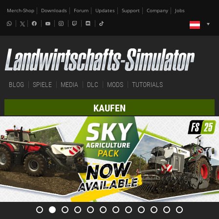
Merch-Shop
Downloads
Forum
Updates
Support
Company
Jobs
BLOG
SPIELE
MEDIA
DLC
MODS
TUTORIALS
KAUFEN