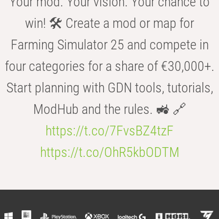
Your mod. Your vision. Your chance to
win! 🛠️ Create a mod or map for
Farming Simulator 25 and compete in
four categories for a share of €30,000+.
Start planning with GDN tools, tutorials,
ModHub and the rules. 🚜 🔗
https://t.co/7FvsBZ4tzF
https://t.co/OhR5kbODTM