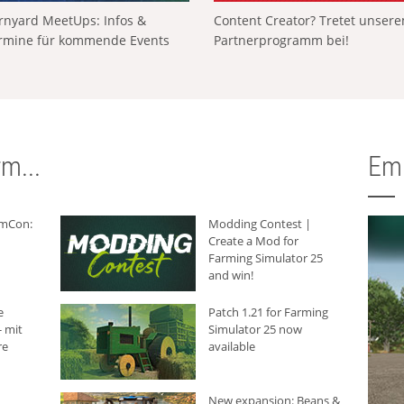
rnyard MeetUps: Infos &
Content Creator? Tretet unser
rmine für kommende Events
Partnerprogramm bei!
m...
Em
rmCon:
Modding Contest |
Create a Mod for
Farming Simulator 25
and win!
e
Patch 1.21 for Farming
 mit
Simulator 25 now
re
available
New expansion: Beans &