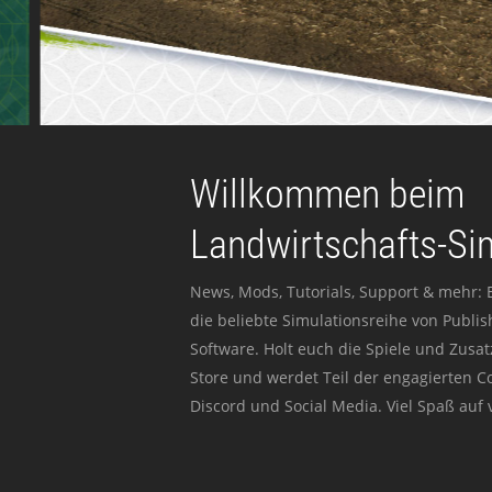
Willkommen beim
Landwirtschafts-Si
News, Mods, Tutorials, Support & mehr: 
die beliebte Simulationsreihe von Publi
Software. Holt euch die Spiele und Zusat
Store und werdet Teil der engagierten 
Discord und Social Media. Viel Spaß auf v