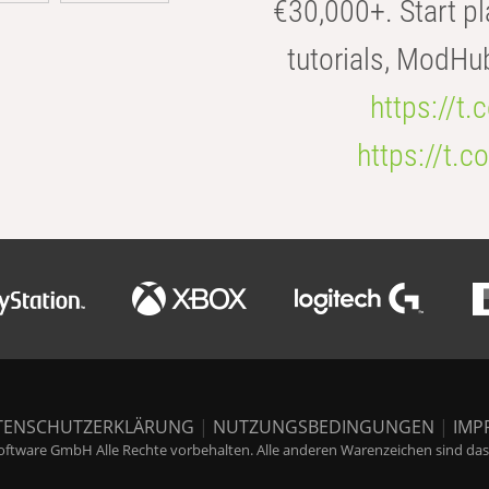
€30,000+. Start pl
tutorials, ModHu
https://t
https://t
TENSCHUTZERKLÄRUNG
|
NUTZUNGSBEDINGUNGEN
|
IMP
ftware GmbH Alle Rechte vorbehalten. Alle anderen Warenzeichen sind das E