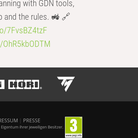
anning with GDN tools,
b and the rules. 🚜 🔗
.co/7FvsBZ4tzF
.co/OhR5kbODTM
RESSUM
|
PRESSE
igentum ihrer jeweiligen Besitzer.