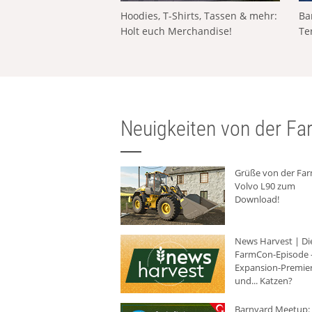
Hoodies, T-Shirts, Tassen & mehr:
Ba
Holt euch Merchandise!
Te
Neuigkeiten von der Far
Grüße von der Fa
Volvo L90 zum
Download!
News Harvest | Di
FarmCon-Episode -
Expansion-Premie
und... Katzen?
Barnyard Meetup: