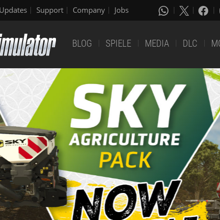
Updates
Support
Company
Jobs
BLOG
SPIELE
MEDIA
DLC
M