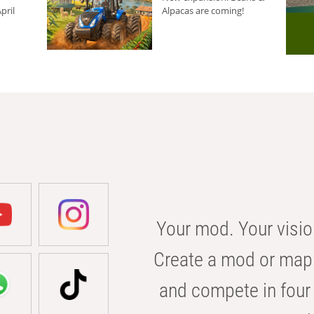
pril
Alpacas are coming!
Your mod. Your visio
Create a mod or map 
and compete in four 