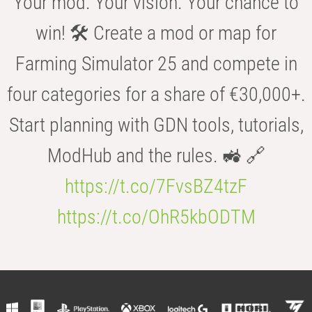
Your mod. Your vision. Your chance to
win! 🛠️ Create a mod or map for
Farming Simulator 25 and compete in
four categories for a share of €30,000+.
Start planning with GDN tools, tutorials,
ModHub and the rules. 🚜 🔗
https://t.co/7FvsBZ4tzF
https://t.co/OhR5kbODTM