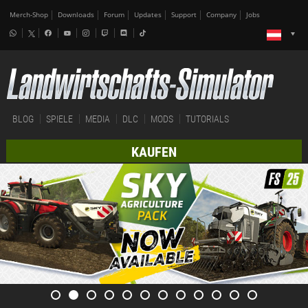
Merch-Shop
Downloads
Forum
Updates
Support
Company
Jobs
BLOG
SPIELE
MEDIA
DLC
MODS
TUTORIALS
KAUFEN