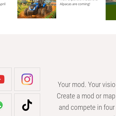
pril
Alpacas are coming!
Your mod. Your visio
Create a mod or map 
and compete in four 