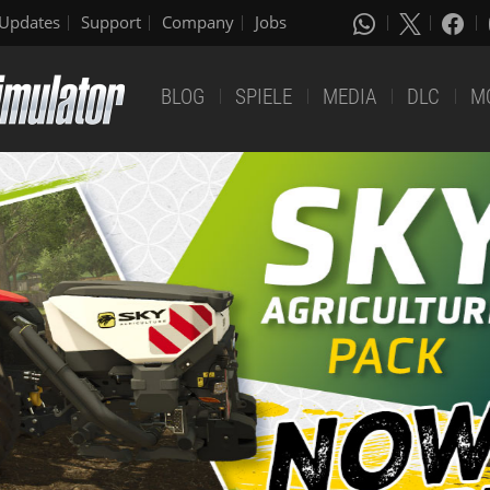
Updates
Support
Company
Jobs
BLOG
SPIELE
MEDIA
DLC
M