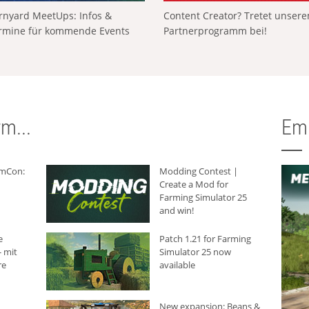
rnyard MeetUps: Infos &
Content Creator? Tretet unser
rmine für kommende Events
Partnerprogramm bei!
m...
Em
rmCon:
Modding Contest |
Create a Mod for
Farming Simulator 25
and win!
e
Patch 1.21 for Farming
 mit
Simulator 25 now
re
available
New expansion: Beans &