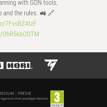
anning with GDN tools,
b and the rules. 🚜 🔗
.co/7FvsBZ4tzF
.co/OhR5kbODTM
RESSUM
|
PRESSE
igentum ihrer jeweiligen Besitzer.