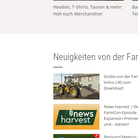
Hoodies, T-Shirts, Tassen & mehr:
Ba
Holt euch Merchandise!
Te
Neuigkeiten von der Far
Grüße von der Fa
Volvo L90 zum
Download!
News Harvest | Di
FarmCon-Episode -
Expansion-Premie
und... Katzen?
Barnyard Meetup: