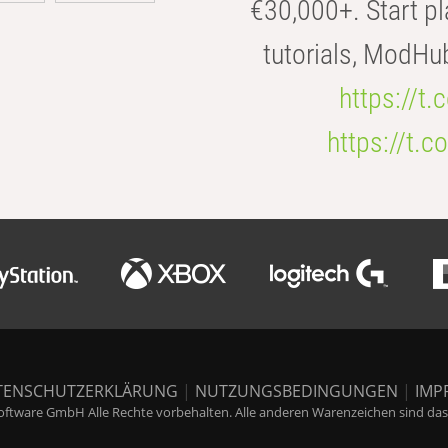
€30,000+. Start pl
tutorials, ModHu
https://t
https://t
TENSCHUTZERKLÄRUNG
|
NUTZUNGSBEDINGUNGEN
|
IMP
ftware GmbH Alle Rechte vorbehalten. Alle anderen Warenzeichen sind das E