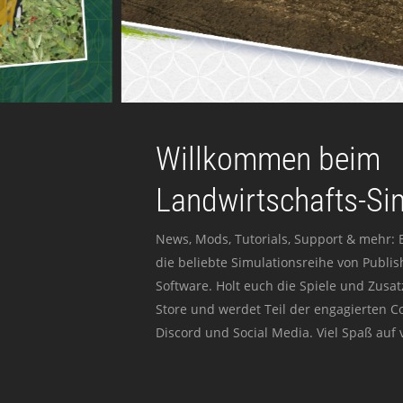
Willkommen beim
Landwirtschafts-Si
News, Mods, Tutorials, Support & mehr: 
die beliebte Simulationsreihe von Publi
Software. Holt euch die Spiele und Zusat
Store und werdet Teil der engagierten 
Discord und Social Media. Viel Spaß auf v