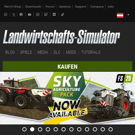
Merch-Shop
Downloads
Forum
Updates
Support
Company
Jobs
BLOG
SPIELE
MEDIA
DLC
MODS
TUTORIALS
KAUFEN