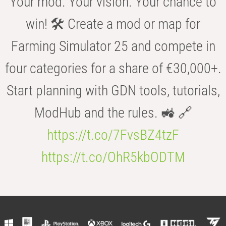
Your mod. Your vision. Your chance to
win! 🛠️ Create a mod or map for
Farming Simulator 25 and compete in
four categories for a share of €30,000+.
Start planning with GDN tools, tutorials,
ModHub and the rules. 🚜 🔗
https://t.co/7FvsBZ4tzF
https://t.co/OhR5kbODTM