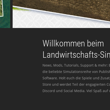
Willkommen beim
Landwirtschafts-Si
News, Mods, Tutorials, Support & mehr: 
die beliebte Simulationsreihe von Publi
Software. Holt euch die Spiele und Zusat
Store und werdet Teil der engagierten 
Discord und Social Media. Viel Spaß auf v