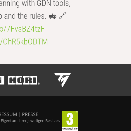
anning with GDN tools,
b and the rules. 🚜 🔗
.co/7FvsBZ4tzF
.co/OhR5kbODTM
RESSUM
|
PRESSE
igentum ihrer jeweiligen Besitzer.