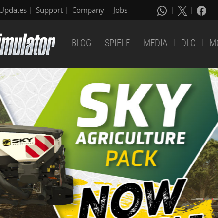
Updates
Support
Company
Jobs
BLOG
SPIELE
MEDIA
DLC
M