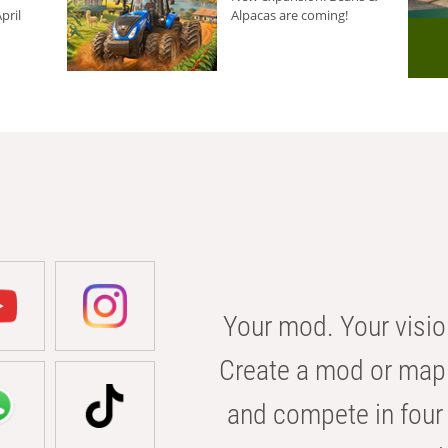
pril
Alpacas are coming!
Your mod. Your visio
Create a mod or map 
and compete in four 