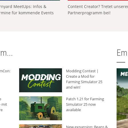
rnyard MeetUps: Infos &
Content Creator? Tretet unser
rmine für kommende Events
Partnerprogramm bei!
m...
Em
rmCon:
Modding Contest |
Create a Mod for
Farming Simulator 25
and win!
e
Patch 1.21 for Farming
 mit
Simulator 25 now
re
available
New expansion: Beans &