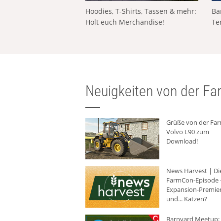
Hoodies, T-Shirts, Tassen & mehr:
Ba
Holt euch Merchandise!
Te
Neuigkeiten von der Far
Grüße von der Fa
Volvo L90 zum
Download!
News Harvest | Di
FarmCon-Episode -
Expansion-Premie
und... Katzen?
Barnyard Meetup: