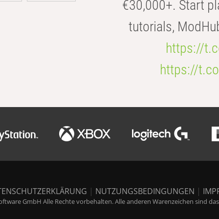
€30,000+. Start pl
tutorials, ModHu
https://t
https://t
TENSCHUTZERKLÄRUNG
|
NUTZUNGSBEDINGUNGEN
|
IMP
ftware GmbH Alle Rechte vorbehalten. Alle anderen Warenzeichen sind das E