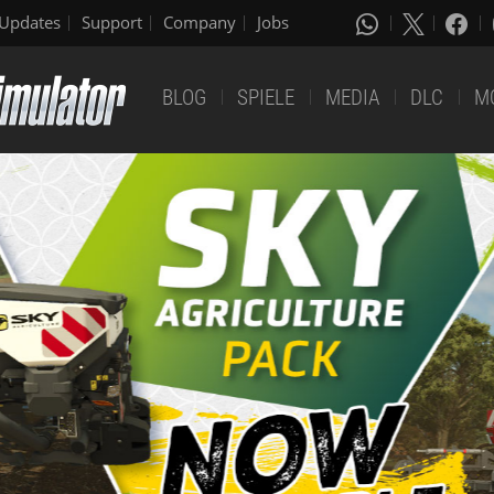
Updates
Support
Company
Jobs
BLOG
SPIELE
MEDIA
DLC
M