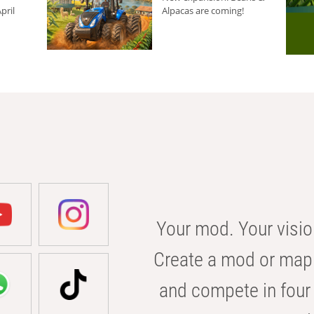
pril
Alpacas are coming!
Your mod. Your visio
Create a mod or map 
and compete in four 