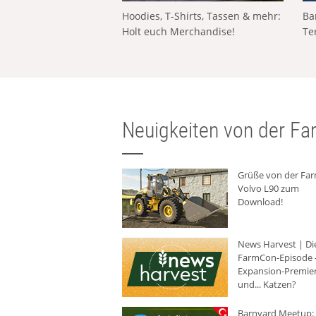
Hoodies, T-Shirts, Tassen & mehr:
Ba
Holt euch Merchandise!
Te
Neuigkeiten von der Far
Grüße von der Fa
Volvo L90 zum
Download!
News Harvest | Di
FarmCon-Episode -
Expansion-Premie
und... Katzen?
Barnyard Meetup: