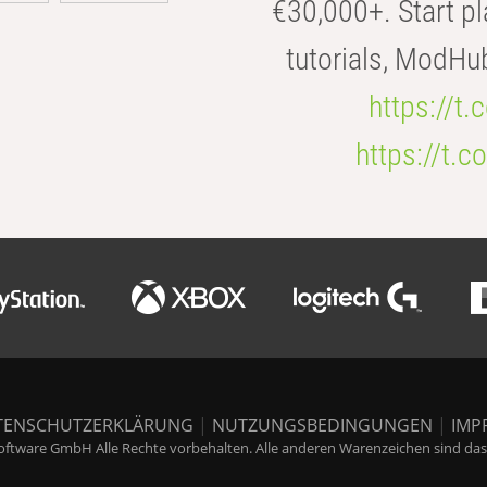
€30,000+. Start pl
tutorials, ModHu
https://t
https://t
TENSCHUTZERKLÄRUNG
|
NUTZUNGSBEDINGUNGEN
|
IMP
ftware GmbH Alle Rechte vorbehalten. Alle anderen Warenzeichen sind das E