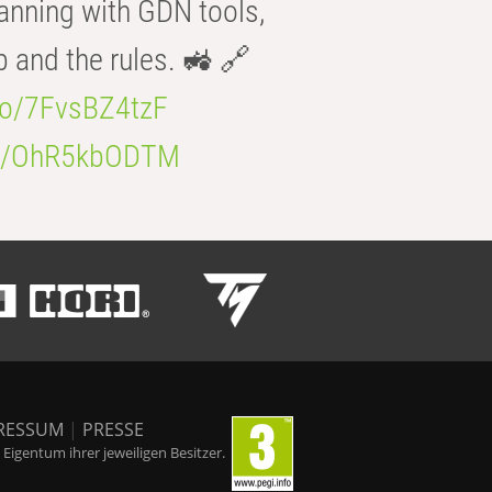
anning with GDN tools,
b and the rules. 🚜 🔗
.co/7FvsBZ4tzF
.co/OhR5kbODTM
RESSUM
|
PRESSE
igentum ihrer jeweiligen Besitzer.