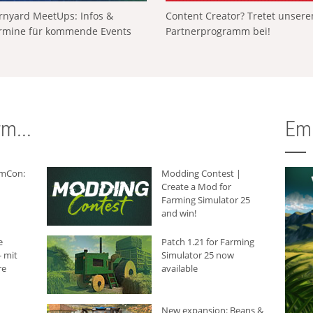
rnyard MeetUps: Infos &
Content Creator? Tretet unser
rmine für kommende Events
Partnerprogramm bei!
m...
Em
rmCon:
Modding Contest |
Create a Mod for
Farming Simulator 25
and win!
e
Patch 1.21 for Farming
 mit
Simulator 25 now
re
available
New expansion: Beans &