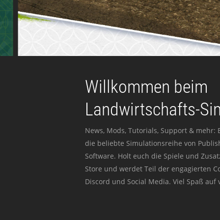
Willkommen beim
Landwirtschafts-Si
News, Mods, Tutorials, Support & mehr: 
die beliebte Simulationsreihe von Publi
Software. Holt euch die Spiele und Zusat
Store und werdet Teil der engagierten 
Discord und Social Media. Viel Spaß auf v