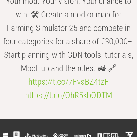
Your mod. Your vision. Your chance to
win! 🛠️ Create a mod or map for
Farming Simulator 25 and compete in
four categories for a share of €30,000+.
Start planning with GDN tools, tutorials,
ModHub and the rules. 🚜 🔗
https://t.co/7FvsBZ4tzF
https://t.co/OhR5kbODTM