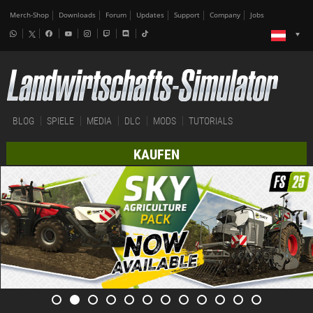
Merch-Shop
Downloads
Forum
Updates
Support
Company
Jobs
BLOG
SPIELE
MEDIA
DLC
MODS
TUTORIALS
KAUFEN