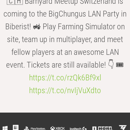
🇨🇭 Barnyard Meetup Switzerland is
coming to the BigChungus LAN Party in
Biberist! 🚜 Play Farming Simulator on
site, team up in multiplayer, and meet
fellow players at an awesome LAN
event. Tickets are still available! 👇 🎟️
https://t.co/rzQk6Bf9xl
https://t.co/nvIjVuXdto