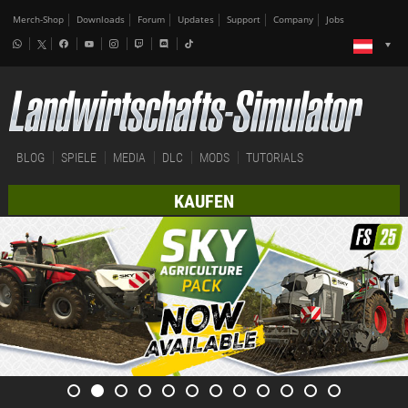
Merch-Shop
Downloads
Forum
Updates
Support
Company
Jobs
BLOG
SPIELE
MEDIA
DLC
MODS
TUTORIALS
KAUFEN