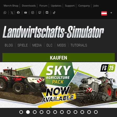
Merch-Shop
Downloads
Forum
Updates
Support
Company
Jobs
BLOG
SPIELE
MEDIA
DLC
MODS
TUTORIALS
KAUFEN