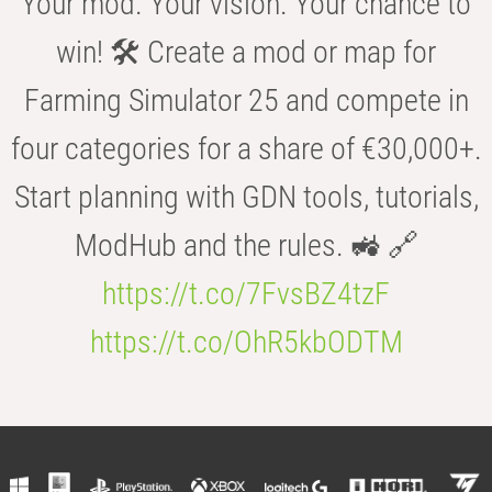
Your mod. Your vision. Your chance to
win! 🛠️ Create a mod or map for
Farming Simulator 25 and compete in
four categories for a share of €30,000+.
Start planning with GDN tools, tutorials,
ModHub and the rules. 🚜 🔗
https://t.co/7FvsBZ4tzF
https://t.co/OhR5kbODTM