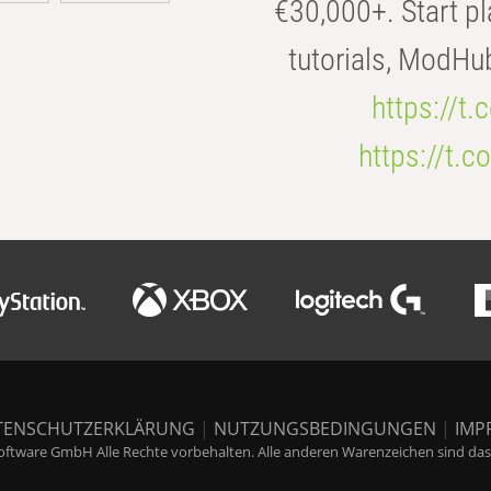
€30,000+. Start pl
tutorials, ModHu
https://t
https://t
TENSCHUTZERKLÄRUNG
|
NUTZUNGSBEDINGUNGEN
|
IMP
ftware GmbH Alle Rechte vorbehalten. Alle anderen Warenzeichen sind das E