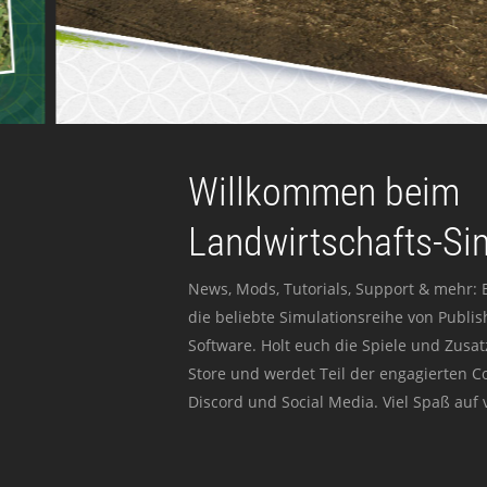
Willkommen beim
Landwirtschafts-Si
News, Mods, Tutorials, Support & mehr: 
die beliebte Simulationsreihe von Publi
Software. Holt euch die Spiele und Zusat
Store und werdet Teil der engagierten 
Discord und Social Media. Viel Spaß auf v