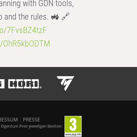
anning with GDN tools,
b and the rules. 🚜 🔗
.co/7FvsBZ4tzF
.co/OhR5kbODTM
RESSUM
|
PRESSE
igentum ihrer jeweiligen Besitzer.