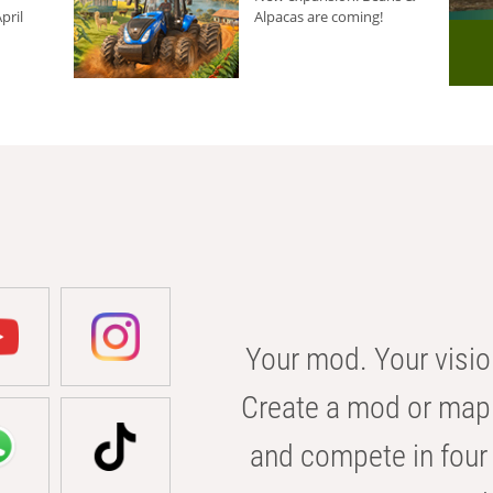
pril
Alpacas are coming!
Your mod. Your visio
Create a mod or map 
and compete in four 