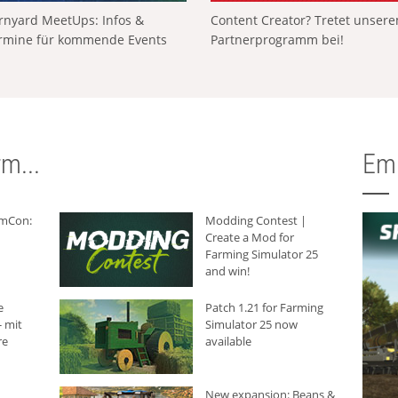
rnyard MeetUps: Infos &
Content Creator? Tretet unser
rmine für kommende Events
Partnerprogramm bei!
m...
Em
rmCon:
Modding Contest |
Create a Mod for
Farming Simulator 25
and win!
e
Patch 1.21 for Farming
 mit
Simulator 25 now
re
available
New expansion: Beans &