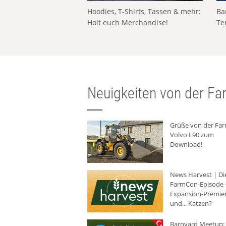
Hoodies, T-Shirts, Tassen & mehr:
Ba
Holt euch Merchandise!
Te
Neuigkeiten von der Far
Grüße von der Fa
Volvo L90 zum
Download!
News Harvest | Di
FarmCon-Episode -
Expansion-Premie
und... Katzen?
Barnyard Meetup: