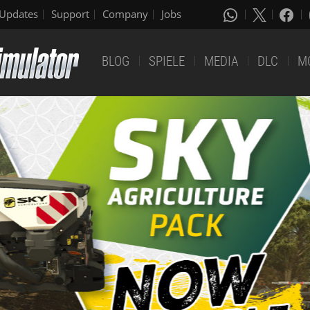
Updates
Support
Company
Jobs
BLOG
SPIELE
MEDIA
DLC
M