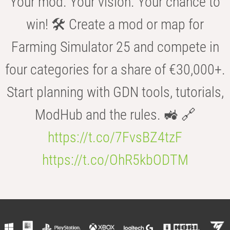
Your mod. Your vision. Your chance to
win! 🛠️ Create a mod or map for
Farming Simulator 25 and compete in
four categories for a share of €30,000+.
Start planning with GDN tools, tutorials,
ModHub and the rules. 🚜 🔗
https://t.co/7FvsBZ4tzF
https://t.co/OhR5kbODTM