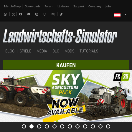
Merch-Shop
Downloads
Forum
Updates
Support
Company
Jobs
BLOG
SPIELE
MEDIA
DLC
MODS
TUTORIALS
KAUFEN