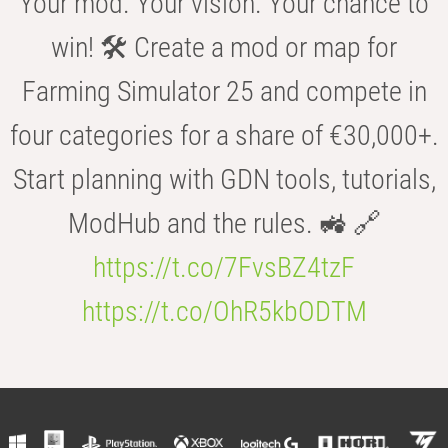
Your mod. Your vision. Your chance to
win! 🛠️ Create a mod or map for
Farming Simulator 25 and compete in
four categories for a share of €30,000+.
Start planning with GDN tools, tutorials,
ModHub and the rules. 🚜 🔗
https://t.co/7FvsBZ4tzF
https://t.co/OhR5kbODTM