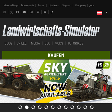
Merch-Shop
Downloads
Forum
Updates
Support
Company
Jobs
BLOG
SPIELE
MEDIA
DLC
MODS
TUTORIALS
KAUFEN