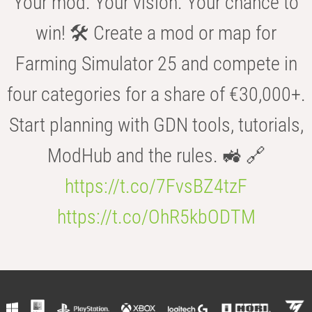
Your mod. Your vision. Your chance to
win! 🛠️ Create a mod or map for
Farming Simulator 25 and compete in
four categories for a share of €30,000+.
Start planning with GDN tools, tutorials,
ModHub and the rules. 🚜 🔗
https://t.co/7FvsBZ4tzF
https://t.co/OhR5kbODTM