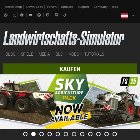
Merch-Shop
Downloads
Forum
Updates
Support
Company
Jobs
BLOG
SPIELE
MEDIA
DLC
MODS
TUTORIALS
KAUFEN