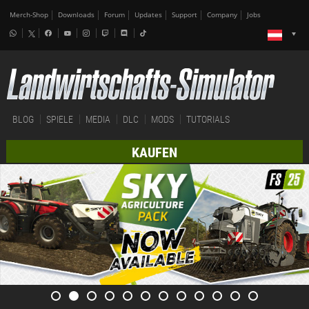
Merch-Shop
Downloads
Forum
Updates
Support
Company
Jobs
BLOG
SPIELE
MEDIA
DLC
MODS
TUTORIALS
KAUFEN