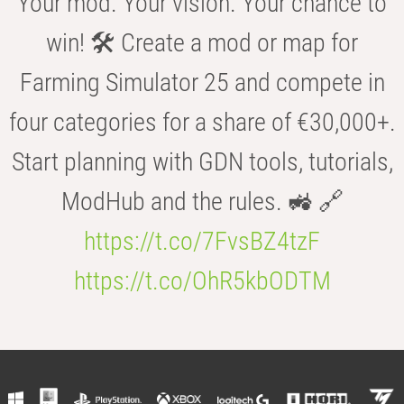
Your mod. Your vision. Your chance to
win! 🛠️ Create a mod or map for
Farming Simulator 25 and compete in
four categories for a share of €30,000+.
Start planning with GDN tools, tutorials,
ModHub and the rules. 🚜 🔗
https://t.co/7FvsBZ4tzF
https://t.co/OhR5kbODTM