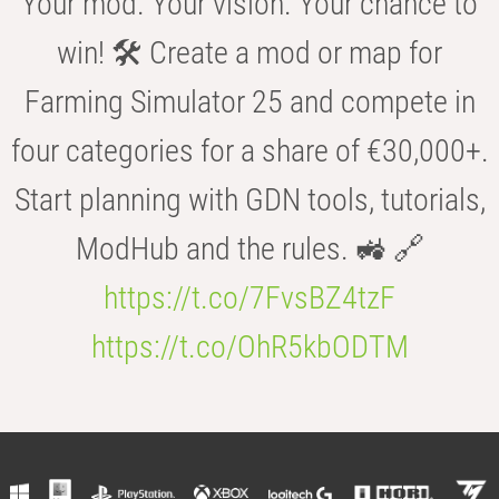
Your mod. Your vision. Your chance to
win! 🛠️ Create a mod or map for
Farming Simulator 25 and compete in
four categories for a share of €30,000+.
Start planning with GDN tools, tutorials,
ModHub and the rules. 🚜 🔗
https://t.co/7FvsBZ4tzF
https://t.co/OhR5kbODTM