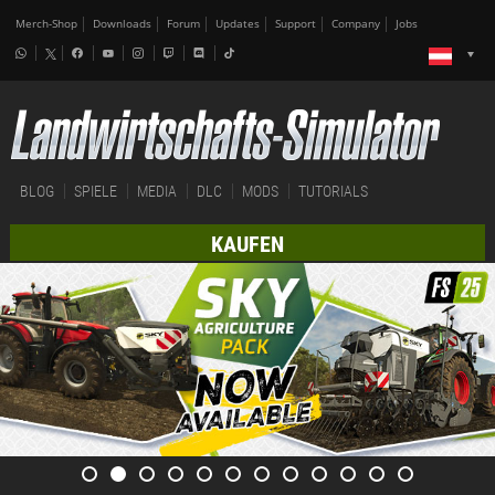
Merch-Shop
Downloads
Forum
Updates
Support
Company
Jobs
BLOG
SPIELE
MEDIA
DLC
MODS
TUTORIALS
KAUFEN