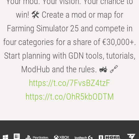
Your mod. Your vision. Your chance to
win! 🛠️ Create a mod or map for
Farming Simulator 25 and compete in
four categories for a share of €30,000+.
Start planning with GDN tools, tutorials,
ModHub and the rules. 🚜 🔗
https://t.co/7FvsBZ4tzF
https://t.co/OhR5kbODTM