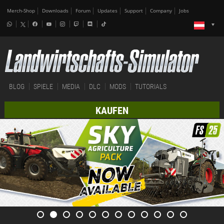
Merch-Shop
Downloads
Forum
Updates
Support
Company
Jobs
BLOG
SPIELE
MEDIA
DLC
MODS
TUTORIALS
KAUFEN