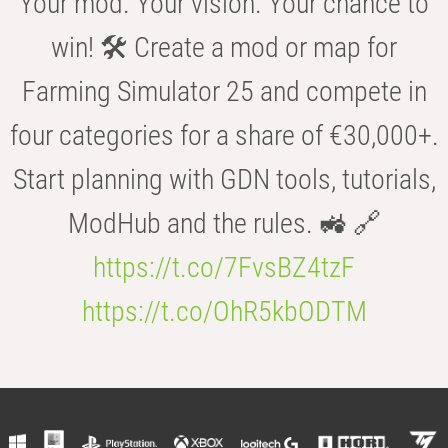
Your mod. Your vision. Your chance to
win! 🛠️ Create a mod or map for
Farming Simulator 25 and compete in
four categories for a share of €30,000+.
Start planning with GDN tools, tutorials,
ModHub and the rules. 🚜 🔗
https://t.co/7FvsBZ4tzF
https://t.co/OhR5kbODTM