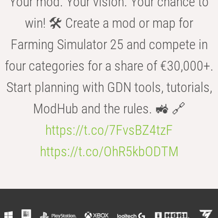
Your mod. Your vision. Your chance to
win! 🛠️ Create a mod or map for
Farming Simulator 25 and compete in
four categories for a share of €30,000+.
Start planning with GDN tools, tutorials,
ModHub and the rules. 🚜 🔗
https://t.co/7FvsBZ4tzF
https://t.co/OhR5kbODTM