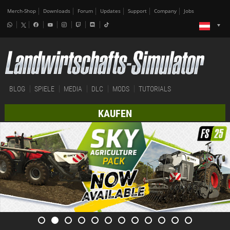
Merch-Shop
Downloads
Forum
Updates
Support
Company
Jobs
BLOG
SPIELE
MEDIA
DLC
MODS
TUTORIALS
KAUFEN