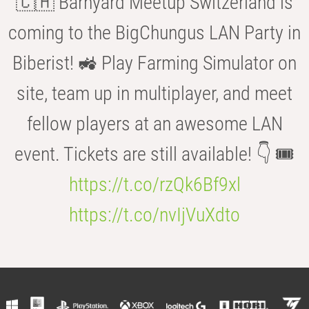
🇨🇭 Barnyard Meetup Switzerland is
coming to the BigChungus LAN Party in
Biberist! 🚜 Play Farming Simulator on
site, team up in multiplayer, and meet
fellow players at an awesome LAN
event. Tickets are still available! 👇 🎟️
https://t.co/rzQk6Bf9xl
https://t.co/nvIjVuXdto