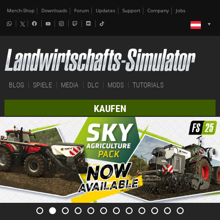
Merch-Shop
Downloads
Forum
Updates
Support
Company
Jobs
BLOG
SPIELE
MEDIA
DLC
MODS
TUTORIALS
KAUFEN