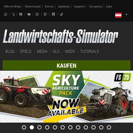
Merch-Shop
Downloads
Forum
Updates
Support
Company
Jobs
BLOG
SPIELE
MEDIA
DLC
MODS
TUTORIALS
KAUFEN