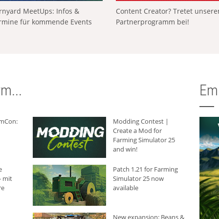
rnyard MeetUps: Infos &
Content Creator? Tretet unser
rmine für kommende Events
Partnerprogramm bei!
m...
Em
rmCon:
Modding Contest |
Create a Mod for
Farming Simulator 25
and win!
e
Patch 1.21 for Farming
 mit
Simulator 25 now
re
available
New expansion: Beans &