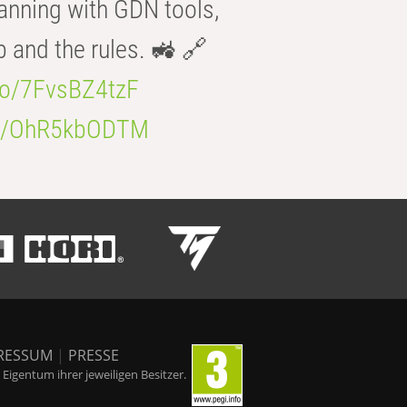
anning with GDN tools,
b and the rules. 🚜 🔗
.co/7FvsBZ4tzF
.co/OhR5kbODTM
RESSUM
|
PRESSE
igentum ihrer jeweiligen Besitzer.