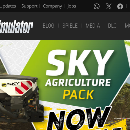
Updates
Support
Company
Jobs
BLOG
SPIELE
MEDIA
DLC
M