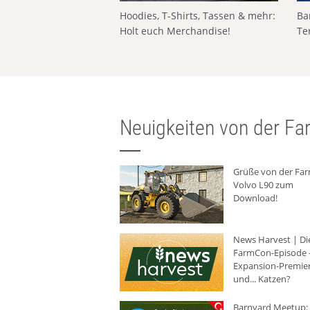
Hoodies, T-Shirts, Tassen & mehr:
Ba
Holt euch Merchandise!
Te
Neuigkeiten von der Far
Grüße von der Fa
Volvo L90 zum
Download!
News Harvest | Di
FarmCon-Episode -
Expansion-Premie
und... Katzen?
Barnyard Meetup: