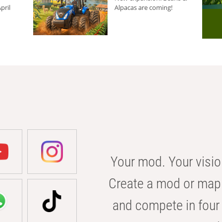
pril
Alpacas are coming!
Your mod. Your visio
Create a mod or map 
and compete in four 