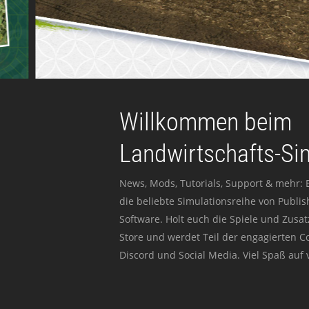
Willkommen beim
Landwirtschafts-Si
News, Mods, Tutorials, Support & mehr: 
die beliebte Simulationsreihe von Publi
Software. Holt euch die Spiele und Zusat
Store und werdet Teil der engagierten 
Discord und Social Media. Viel Spaß auf v