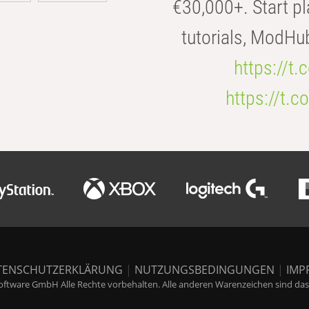
€30,000+. Start pl
tutorials, ModHu
https://t
https://t
TENSCHUTZERKLÄRUNG
|
NUTZUNGSBEDINGUNGEN
|
IMP
ftware GmbH Alle Rechte vorbehalten. Alle anderen Warenzeichen sind das E