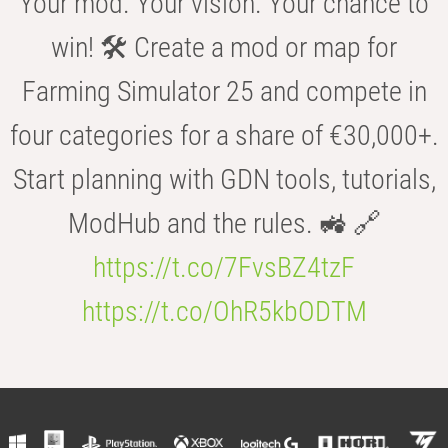
Your mod. Your vision. Your chance to
win! 🛠️ Create a mod or map for
Farming Simulator 25 and compete in
four categories for a share of €30,000+.
Start planning with GDN tools, tutorials,
ModHub and the rules. 🚜 🔗
https://t.co/7FvsBZ4tzF
https://t.co/OhR5kbODTM