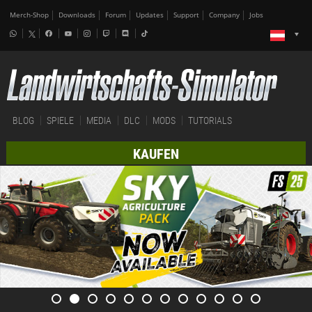
Merch-Shop
Downloads
Forum
Updates
Support
Company
Jobs
BLOG
SPIELE
MEDIA
DLC
MODS
TUTORIALS
KAUFEN