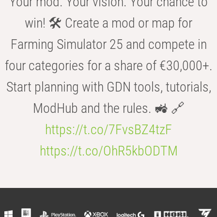
Your mod. Your vision. Your chance to
win! 🛠️ Create a mod or map for
Farming Simulator 25 and compete in
four categories for a share of €30,000+.
Start planning with GDN tools, tutorials,
ModHub and the rules. 🚜 🔗
https://t.co/7FvsBZ4tzF
https://t.co/OhR5kbODTM