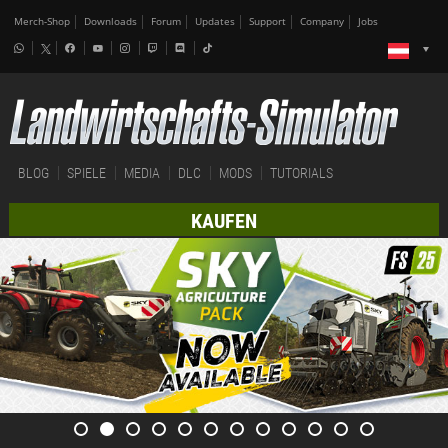
Merch-Shop
Downloads
Forum
Updates
Support
Company
Jobs
BLOG
SPIELE
MEDIA
DLC
MODS
TUTORIALS
KAUFEN