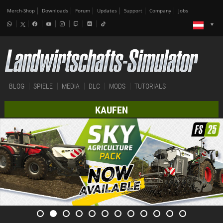
Merch-Shop
Downloads
Forum
Updates
Support
Company
Jobs
BLOG
SPIELE
MEDIA
DLC
MODS
TUTORIALS
KAUFEN