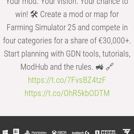
Your mod. Your vision. Your chance to
win! 🛠️ Create a mod or map for
Farming Simulator 25 and compete in
four categories for a share of €30,000+.
Start planning with GDN tools, tutorials,
ModHub and the rules. 🚜 🔗
https://t.co/7FvsBZ4tzF
https://t.co/OhR5kbODTM