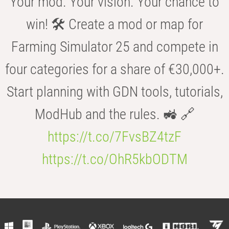
Your mod. Your vision. Your chance to
win! 🛠️ Create a mod or map for
Farming Simulator 25 and compete in
four categories for a share of €30,000+.
Start planning with GDN tools, tutorials,
ModHub and the rules. 🚜 🔗
https://t.co/7FvsBZ4tzF
https://t.co/OhR5kbODTM