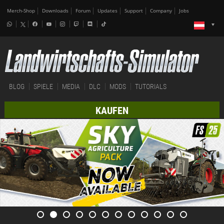
Merch-Shop
Downloads
Forum
Updates
Support
Company
Jobs
BLOG
SPIELE
MEDIA
DLC
MODS
TUTORIALS
KAUFEN