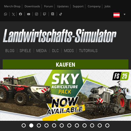
Merch-Shop
Downloads
Forum
Updates
Support
Company
Jobs
BLOG
SPIELE
MEDIA
DLC
MODS
TUTORIALS
KAUFEN