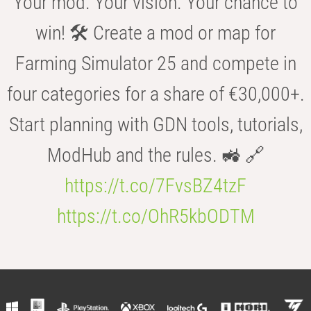
Your mod. Your vision. Your chance to
win! 🛠️ Create a mod or map for
Farming Simulator 25 and compete in
four categories for a share of €30,000+.
Start planning with GDN tools, tutorials,
ModHub and the rules. 🚜 🔗
https://t.co/7FvsBZ4tzF
https://t.co/OhR5kbODTM