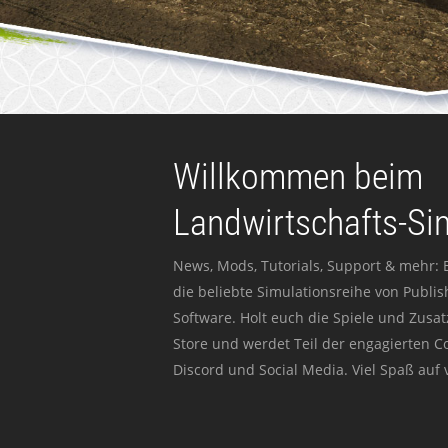
Willkommen beim
Landwirtschafts-Si
News, Mods, Tutorials, Support & mehr: 
die beliebte Simulationsreihe von Publi
Software. Holt euch die Spiele und Zusat
Store und werdet Teil der engagierten 
Discord und Social Media. Viel Spaß auf v