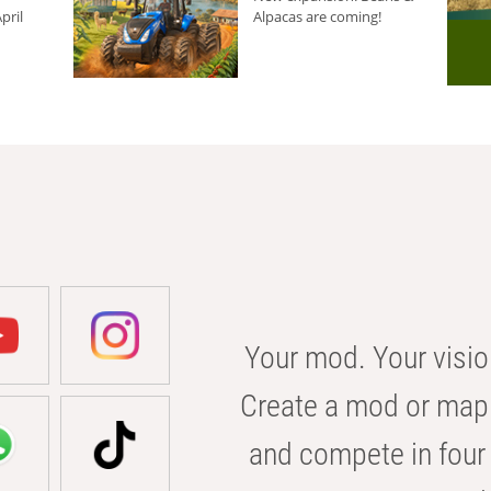
pril
Alpacas are coming!
Your mod. Your visio
Create a mod or map 
and compete in four 