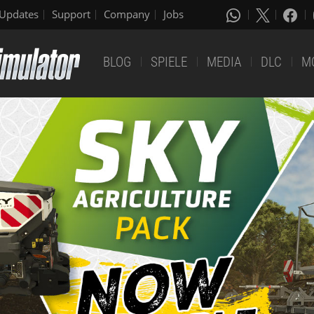
Updates
Support
Company
Jobs
BLOG
SPIELE
MEDIA
DLC
M