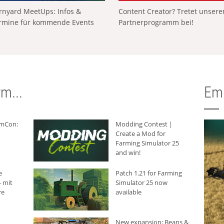
rnyard MeetUps: Infos &
Content Creator? Tretet unser
rmine für kommende Events
Partnerprogramm bei!
m...
Em
rmCon:
Modding Contest |
Create a Mod for
Farming Simulator 25
and win!
e
Patch 1.21 for Farming
 mit
Simulator 25 now
re
available
New expansion: Beans &