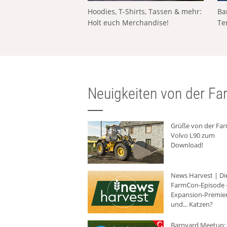
Hoodies, T-Shirts, Tassen & mehr:
Ba
Holt euch Merchandise!
Te
Neuigkeiten von der Far
Grüße von der Fa
Volvo L90 zum
Download!
News Harvest | Di
FarmCon-Episode -
Expansion-Premie
und... Katzen?
Barnyard Meetup: