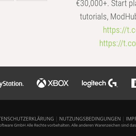
€30,000+. Start pl
tutorials, ModHu
https://t
https://t
TENSCHUTZERKLÄRUNG
|
NUTZUNGSBEDINGUNGEN
|
IMP
ftware GmbH Alle Rechte vorbehalten. Alle anderen Warenzeichen sind das E