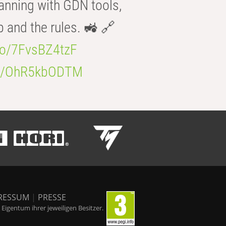
anning with GDN tools,
b and the rules. 🚜 🔗
.co/7FvsBZ4tzF
.co/OhR5kbODTM
RESSUM
|
PRESSE
igentum ihrer jeweiligen Besitzer.