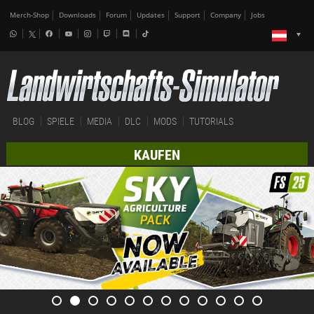
Merch-Shop
Downloads
Forum
Updates
Support
Company
Jobs
BLOG
SPIELE
MEDIA
DLC
MODS
TUTORIALS
KAUFEN