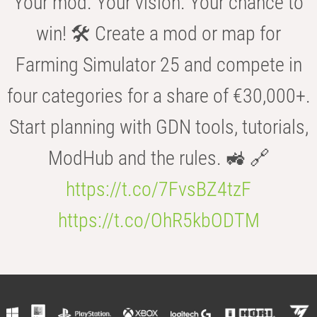
Your mod. Your vision. Your chance to
win! 🛠️ Create a mod or map for
Farming Simulator 25 and compete in
four categories for a share of €30,000+.
Start planning with GDN tools, tutorials,
ModHub and the rules. 🚜 🔗
https://t.co/7FvsBZ4tzF
https://t.co/OhR5kbODTM