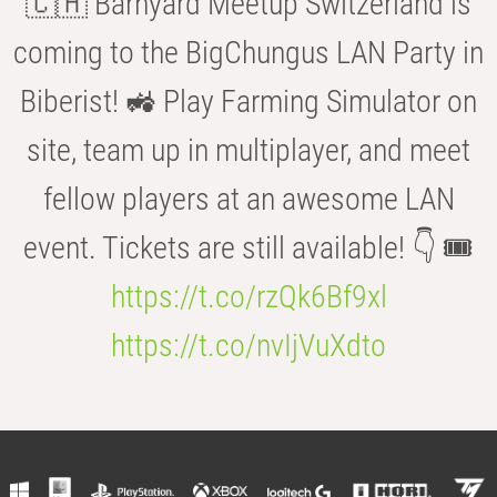
🇨🇭 Barnyard Meetup Switzerland is
coming to the BigChungus LAN Party in
Biberist! 🚜 Play Farming Simulator on
site, team up in multiplayer, and meet
fellow players at an awesome LAN
event. Tickets are still available! 👇 🎟️
https://t.co/rzQk6Bf9xl
https://t.co/nvIjVuXdto