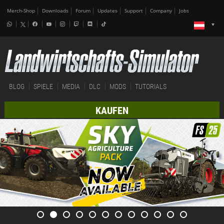
Merch-Shop
Downloads
Forum
Updates
Support
Company
Jobs
BLOG
SPIELE
MEDIA
DLC
MODS
TUTORIALS
KAUFEN