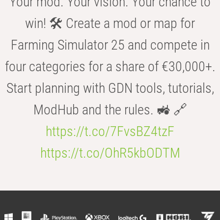
Your mod. Your vision. Your chance to
win! 🛠️ Create a mod or map for
Farming Simulator 25 and compete in
four categories for a share of €30,000+.
Start planning with GDN tools, tutorials,
ModHub and the rules. 🚜 🔗
https://t.co/7FvsBZ4tzF
https://t.co/OhR5kbODTM