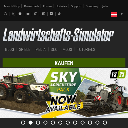
Merch-Shop
Downloads
Forum
Updates
Support
Company
Jobs
BLOG
SPIELE
MEDIA
DLC
MODS
TUTORIALS
KAUFEN