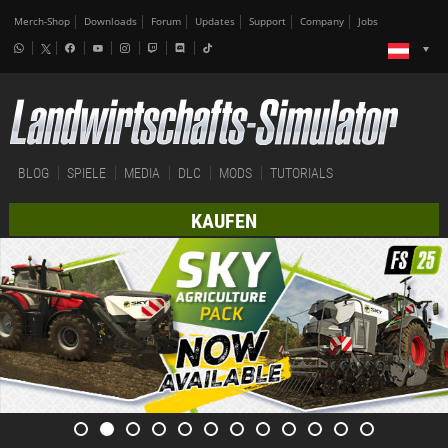
Merch-Shop
Downloads
Forum
Updates
Support
Company
Jobs
BLOG
SPIELE
MEDIA
DLC
MODS
TUTORIALS
KAUFEN