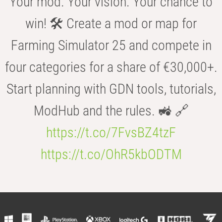
Your mod. Your vision. Your chance to
win! 🛠️ Create a mod or map for
Farming Simulator 25 and compete in
four categories for a share of €30,000+.
Start planning with GDN tools, tutorials,
ModHub and the rules. 🚜 🔗
https://t.co/7FvsBZ4tzF
https://t.co/OhR5kbODTM