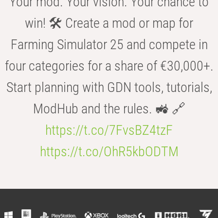
Your mod. Your vision. Your chance to
win! 🛠️ Create a mod or map for
Farming Simulator 25 and compete in
four categories for a share of €30,000+.
Start planning with GDN tools, tutorials,
ModHub and the rules. 🚜 🔗
https://t.co/7FvsBZ4tzF
https://t.co/OhR5kbODTM