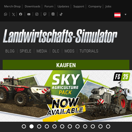
Merch-Shop
Downloads
Forum
Updates
Support
Company
Jobs
BLOG
SPIELE
MEDIA
DLC
MODS
TUTORIALS
KAUFEN