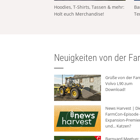
Hoodies, T-Shirts, Tassen & mehr:
Ba
Holt euch Merchandise!
Te
Neuigkeiten von der Far
Grüße von der Fa
Volvo L90 zum
Download!
News Harvest | Di
FarmCon-Episode -
Expansion-Premie
und... Katzen?
Barnyard Meetup: