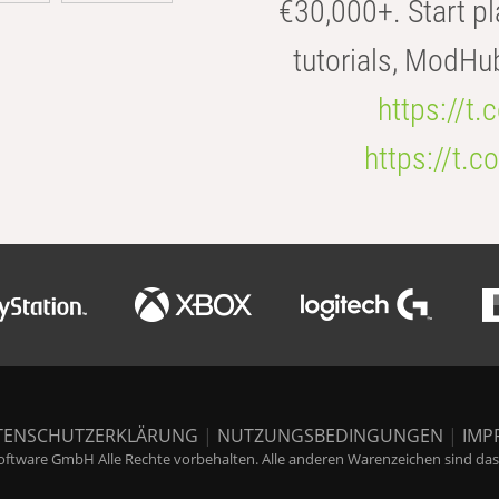
€30,000+. Start pl
tutorials, ModHu
https://t
https://t
TENSCHUTZERKLÄRUNG
|
NUTZUNGSBEDINGUNGEN
|
IMP
ftware GmbH Alle Rechte vorbehalten. Alle anderen Warenzeichen sind das E