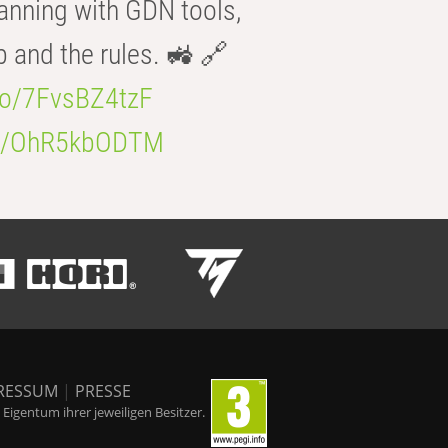
anning with GDN tools,
b and the rules. 🚜 🔗
.co/7FvsBZ4tzF
.co/OhR5kbODTM
RESSUM
|
PRESSE
igentum ihrer jeweiligen Besitzer.