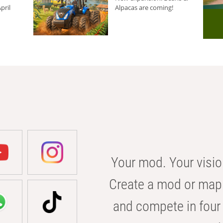
pril
Alpacas are coming!
Your mod. Your visio
Create a mod or map 
and compete in four 