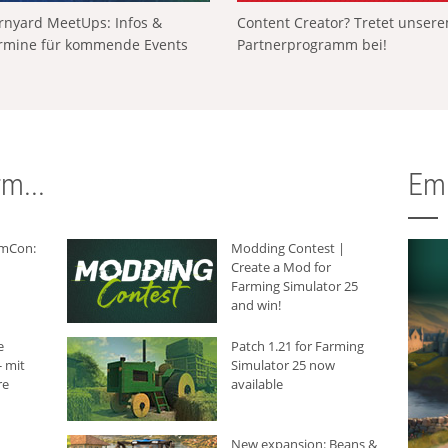
rnyard MeetUps: Infos &
Content Creator? Tretet unser
rmine für kommende Events
Partnerprogramm bei!
m...
Em
rmCon:
Modding Contest |
Create a Mod for
Farming Simulator 25
and win!
e
Patch 1.21 for Farming
 mit
Simulator 25 now
re
available
New expansion: Beans &