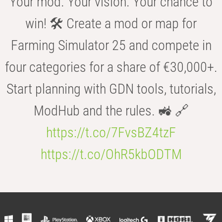
Your mod. Your vision. Your chance to
win! 🛠️ Create a mod or map for
Farming Simulator 25 and compete in
four categories for a share of €30,000+.
Start planning with GDN tools, tutorials,
ModHub and the rules. 🚜 🔗
https://t.co/7FvsBZ4tzF
https://t.co/OhR5kbODTM