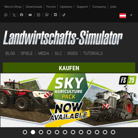
Merch-Shop
Downloads
Forum
Updates
Support
Company
Jobs
BLOG
SPIELE
MEDIA
DLC
MODS
TUTORIALS
KAUFEN